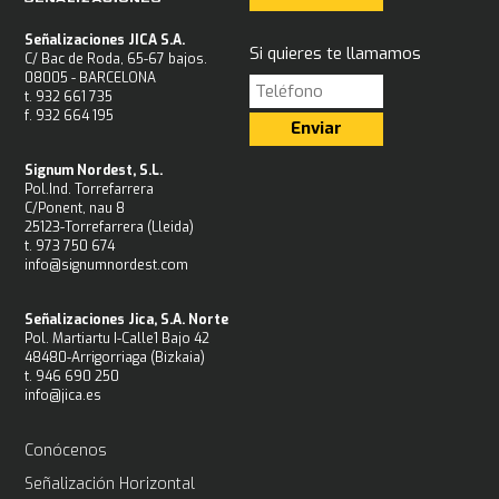
Señalizaciones JICA S.A.
Si quieres te llamamos
C/ Bac de Roda, 65-67 bajos.
08005 - BARCELONA
t. 932 661 735
f. 932 664 195
Signum Nordest, S.L.
Pol.Ind. Torrefarrera
C/Ponent, nau 8
25123-Torrefarrera (Lleida)
t. 973 750 674
info@signumnordest.com
Señalizaciones Jica, S.A. Norte
Pol. Martiartu I-Calle1 Bajo 42
48480-Arrigorriaga (Bizkaia)
t. 946 690 250
info@jica.es
Conócenos
Señalización Horizontal